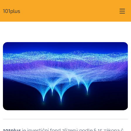
101plus
101plus
je investiční fond zřízený podle § 15 zákona č.