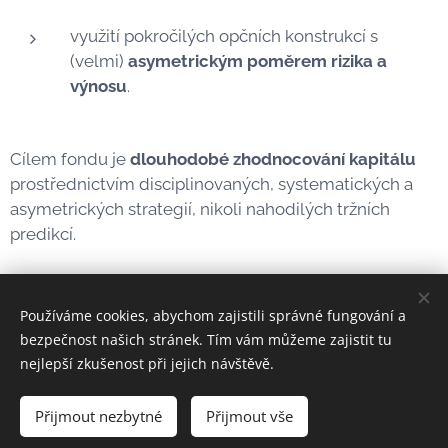
využití pokročilých opčních konstrukcí s
(velmi)
asymetrickým poměrem rizika a
výnosu
.
Cílem fondu je
dlouhodobé zhodnocování kapitálu
prostřednictvím disciplinovaných, systematických a
asymetrických strategií, nikoli nahodilých tržních
predikcí.
Používáme cookies, abychom zajistili správné fungování a
bezpečnost našich stránek. Tím vám můžeme zajistit tu
nejlepší zkušenost při jejich návštěvě.
101 Plus, osoba rizikového kapitálu, s.r.o
Přijmout nezbytné
Přijmout vše
Vytvořit stránky
Vytvořte si webové stránky zdarma!
Vytvořeno službou
Webnode
Cookies